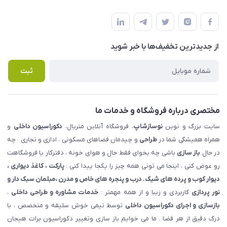
شهرک ناز - بلوار یکم غربی(بلوار نوساز شاپ ) روبروی بازار روز جنب
مجله فروشگاه
قوانین و مقررات
املاک مدنی - نوساز شاپ
لیست محصولات
حریم خصوصی
درباره ما
از جدید‌ترین تخفیف‌ها با‌ خبر شوید
راهنما
تماس با ما
پرسش های متداول
ثبت
مختصری درباره فروشگاه و خدمات ما
سایت بزرگ و نوین
نوسازشاپ
، فروشگاه آنلاین متریال،
دکوراسیون داخلی
و
همراه همیشگی شما در
طراحی
و چیدمان فضاهای مسکونی ، اداری و تجاری . چه
در حال
باز سازی
باشی چه بخوای فقط حال و هوای خونه ، دفترکار یا فروشگاهت
رو عوض کنی ، اینجا می تونی همه چیز را یکجا پیدا کنی :
پارکت ، کاغذ دیواری ،
دیوار کوب و پرده های شیک. درب و پنجره های خاص و مدرن ،مبلمان سبک دار و
نور پردازی
کاربردی و زیبا و از همه مهمتر :
خدمات مشاوره و طراحی داخلی
،
بازسازی و اجرای دکوراسیون داخلی
توسط تیمی خوش سلیقه و متخصص ، با
درک دقیق از هر فضا . ما می خوایم باز سازی وتغییر دکوراسیون برات هیجان