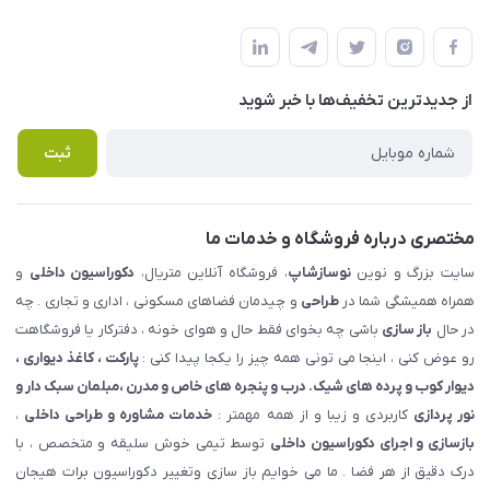
شهرک ناز - بلوار یکم غربی(بلوار نوساز شاپ ) روبروی بازار روز جنب
مجله فروشگاه
قوانین و مقررات
املاک مدنی - نوساز شاپ
لیست محصولات
حریم خصوصی
درباره ما
از جدید‌ترین تخفیف‌ها با‌ خبر شوید
راهنما
تماس با ما
پرسش های متداول
ثبت
مختصری درباره فروشگاه و خدمات ما
سایت بزرگ و نوین
نوسازشاپ
، فروشگاه آنلاین متریال،
دکوراسیون داخلی
و
همراه همیشگی شما در
طراحی
و چیدمان فضاهای مسکونی ، اداری و تجاری . چه
در حال
باز سازی
باشی چه بخوای فقط حال و هوای خونه ، دفترکار یا فروشگاهت
رو عوض کنی ، اینجا می تونی همه چیز را یکجا پیدا کنی :
پارکت ، کاغذ دیواری ،
دیوار کوب و پرده های شیک. درب و پنجره های خاص و مدرن ،مبلمان سبک دار و
نور پردازی
کاربردی و زیبا و از همه مهمتر :
خدمات مشاوره و طراحی داخلی
،
بازسازی و اجرای دکوراسیون داخلی
توسط تیمی خوش سلیقه و متخصص ، با
درک دقیق از هر فضا . ما می خوایم باز سازی وتغییر دکوراسیون برات هیجان