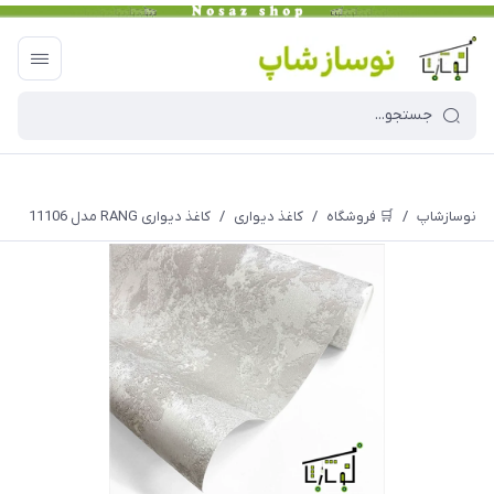
نوسازشاپ
/
🛒 فروشگاه
/
کاغذ دیواری
/
کاغذ دیواری RANG مدل 11106