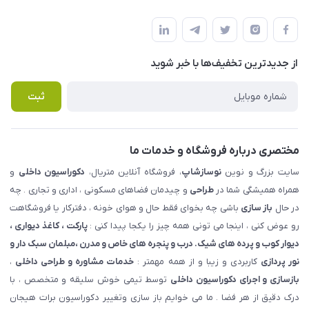
شهرک ناز - بلوار یکم غربی(بلوار نوساز شاپ ) روبروی بازار روز جنب
مجله فروشگاه
قوانین و مقررات
املاک مدنی - نوساز شاپ
لیست محصولات
حریم خصوصی
درباره ما
از جدید‌ترین تخفیف‌ها با‌ خبر شوید
راهنما
تماس با ما
پرسش های متداول
ثبت
مختصری درباره فروشگاه و خدمات ما
سایت بزرگ و نوین
نوسازشاپ
، فروشگاه آنلاین متریال،
دکوراسیون داخلی
و
همراه همیشگی شما در
طراحی
و چیدمان فضاهای مسکونی ، اداری و تجاری . چه
در حال
باز سازی
باشی چه بخوای فقط حال و هوای خونه ، دفترکار یا فروشگاهت
رو عوض کنی ، اینجا می تونی همه چیز را یکجا پیدا کنی :
پارکت ، کاغذ دیواری ،
دیوار کوب و پرده های شیک. درب و پنجره های خاص و مدرن ،مبلمان سبک دار و
نور پردازی
کاربردی و زیبا و از همه مهمتر :
خدمات مشاوره و طراحی داخلی
،
بازسازی و اجرای دکوراسیون داخلی
توسط تیمی خوش سلیقه و متخصص ، با
درک دقیق از هر فضا . ما می خوایم باز سازی وتغییر دکوراسیون برات هیجان