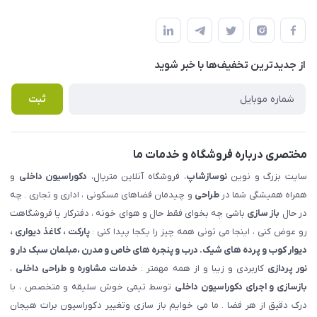
شهرک ناز - بلوار یکم غربی(بلوار نوساز شاپ ) روبروی بازار روز جنب
مجله فروشگاه
قوانین و مقررات
املاک مدنی - نوساز شاپ
لیست محصولات
حریم خصوصی
درباره ما
از جدید‌ترین تخفیف‌ها با‌ خبر شوید
راهنما
تماس با ما
پرسش های متداول
ثبت
مختصری درباره فروشگاه و خدمات ما
سایت بزرگ و نوین
نوسازشاپ
، فروشگاه آنلاین متریال،
دکوراسیون داخلی
و
همراه همیشگی شما در
طراحی
و چیدمان فضاهای مسکونی ، اداری و تجاری . چه
در حال
باز سازی
باشی چه بخوای فقط حال و هوای خونه ، دفترکار یا فروشگاهت
رو عوض کنی ، اینجا می تونی همه چیز را یکجا پیدا کنی :
پارکت ، کاغذ دیواری ،
دیوار کوب و پرده های شیک. درب و پنجره های خاص و مدرن ،مبلمان سبک دار و
نور پردازی
کاربردی و زیبا و از همه مهمتر :
خدمات مشاوره و طراحی داخلی
،
بازسازی و اجرای دکوراسیون داخلی
توسط تیمی خوش سلیقه و متخصص ، با
درک دقیق از هر فضا . ما می خوایم باز سازی وتغییر دکوراسیون برات هیجان