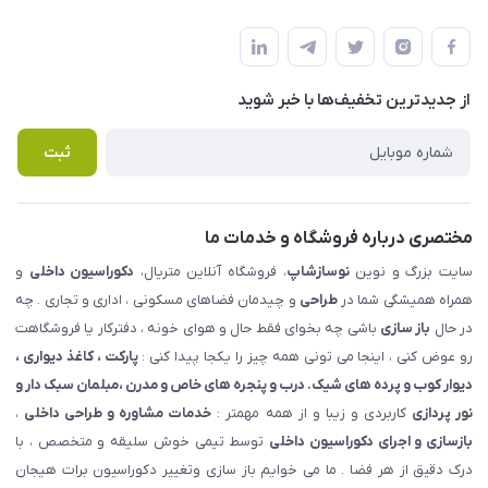
شهرک ناز - بلوار یکم غربی(بلوار نوساز شاپ ) روبروی بازار روز جنب
مجله فروشگاه
قوانین و مقررات
املاک مدنی - نوساز شاپ
لیست محصولات
حریم خصوصی
درباره ما
از جدید‌ترین تخفیف‌ها با‌ خبر شوید
راهنما
تماس با ما
پرسش های متداول
ثبت
مختصری درباره فروشگاه و خدمات ما
سایت بزرگ و نوین
نوسازشاپ
، فروشگاه آنلاین متریال،
دکوراسیون داخلی
و
همراه همیشگی شما در
طراحی
و چیدمان فضاهای مسکونی ، اداری و تجاری . چه
در حال
باز سازی
باشی چه بخوای فقط حال و هوای خونه ، دفترکار یا فروشگاهت
رو عوض کنی ، اینجا می تونی همه چیز را یکجا پیدا کنی :
پارکت ، کاغذ دیواری ،
دیوار کوب و پرده های شیک. درب و پنجره های خاص و مدرن ،مبلمان سبک دار و
نور پردازی
کاربردی و زیبا و از همه مهمتر :
خدمات مشاوره و طراحی داخلی
،
بازسازی و اجرای دکوراسیون داخلی
توسط تیمی خوش سلیقه و متخصص ، با
درک دقیق از هر فضا . ما می خوایم باز سازی وتغییر دکوراسیون برات هیجان