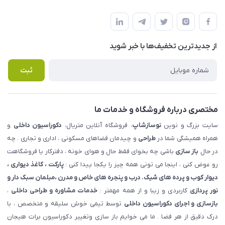
شهرک ناز - بلوار یکم غربی(بلوار نوساز شاپ ) روبروی بازار روز جنب
مجله فروشگاه
قوانین و مقررات
املاک مدنی - نوساز شاپ
لیست محصولات
حریم خصوصی
درباره ما
از جدید‌ترین تخفیف‌ها با‌ خبر شوید
راهنما
تماس با ما
پرسش های متداول
ثبت
مختصری درباره فروشگاه و خدمات ما
سایت بزرگ و نوین
نوسازشاپ
، فروشگاه آنلاین متریال،
دکوراسیون داخلی
و
همراه همیشگی شما در
طراحی
و چیدمان فضاهای مسکونی ، اداری و تجاری . چه
در حال
باز سازی
باشی چه بخوای فقط حال و هوای خونه ، دفترکار یا فروشگاهت
رو عوض کنی ، اینجا می تونی همه چیز را یکجا پیدا کنی :
پارکت ، کاغذ دیواری ،
دیوار کوب و پرده های شیک. درب و پنجره های خاص و مدرن ،مبلمان سبک دار و
نور پردازی
کاربردی و زیبا و از همه مهمتر :
خدمات مشاوره و طراحی داخلی
،
بازسازی و اجرای دکوراسیون داخلی
توسط تیمی خوش سلیقه و متخصص ، با
درک دقیق از هر فضا . ما می خوایم باز سازی وتغییر دکوراسیون برات هیجان