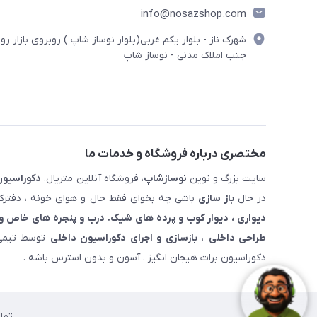
info@nosazshop.com
شهرک ناز - بلوار یکم غربی(بلوار نوساز شاپ ) روبروی بازار روز
جنب املاک مدنی - نوساز شاپ
مختصری درباره فروشگاه و خدمات ما
سایت بزرگ و نوین
نوسازشاپ
، فروشگاه آنلاین متریال،
دکوراسیون
در حال
باز سازی
باشی چه بخوای فقط حال و هوای خونه ، دفترکار
دیواری ، دیوار کوب و پرده های شیک. درب و پنجره های خاص و 
طراحی داخلی
،
بازسازی و اجرای دکوراسیون داخلی
توسط تیمی 
دکوراسیون برات هیجان انگیز ، آسون و بدون استرس باشه .
تما