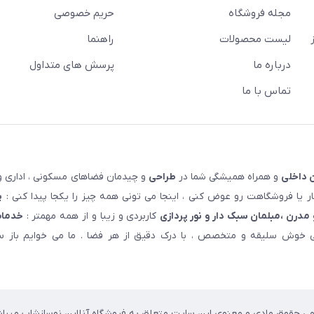
مجله فروشگاه
حریم خصوصی
لیست محصولات
راهنما
درباره ما
پرسش های متداول
تماس با ما
 داخلی
و همراه همیشگی شما در
طراحی
و چیدمان فضاهای مسکونی ، اداری و 
 یا فروشگاهت رو عوض کنی ، اینجا می تونی همه چیز را یکجا پیدا کنی :
پ
مدرن ،مبلمان سبک دار و نور پردازی
کاربردی و زیبا و از همه مهمتر :
خدمات
خوش سلیقه و متخصص ، با درک دقیق از هر فضا . ما می خوایم باز سا
می حقوق مادی و معنوی این سایت متعلق به فروشگاه آنلاین نوسازشاپ میباش