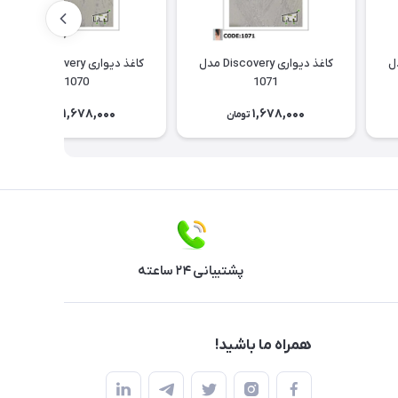
Discov مدل
کاغذ دیواری Discovery مدل
کاغذ دیواری Discovery مدل
1070
1071
1,678,000
1,678,000
تومان
تومان
پشتیبانی ۲۴ ساعته
همراه ما باشید!