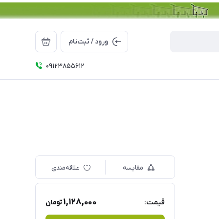
ورود / ثبت‌نام
09123855612
مقایسه
علاقه‌مندی
1,128,000
قیمت:
تومان