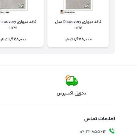
کاغذ دیواری Discovery مدل
1075
1076
1,678,000
1,678,000
تومان
تومان
تحویل اکسپرس
اطلاعات تماس
09123855612