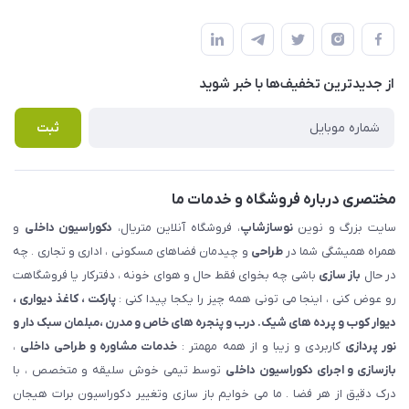
شهرک ناز - بلوار یکم غربی(بلوار نوساز شاپ ) روبروی بازار روز جنب
مجله فروشگاه
قوانین و مقررات
املاک مدنی - نوساز شاپ
لیست محصولات
حریم خصوصی
درباره ما
از جدید‌ترین تخفیف‌ها با‌ خبر شوید
راهنما
تماس با ما
پرسش های متداول
ثبت
مختصری درباره فروشگاه و خدمات ما
سایت بزرگ و نوین
نوسازشاپ
، فروشگاه آنلاین متریال،
دکوراسیون داخلی
و
همراه همیشگی شما در
طراحی
و چیدمان فضاهای مسکونی ، اداری و تجاری . چه
در حال
باز سازی
باشی چه بخوای فقط حال و هوای خونه ، دفترکار یا فروشگاهت
رو عوض کنی ، اینجا می تونی همه چیز را یکجا پیدا کنی :
پارکت ، کاغذ دیواری ،
دیوار کوب و پرده های شیک. درب و پنجره های خاص و مدرن ،مبلمان سبک دار و
نور پردازی
کاربردی و زیبا و از همه مهمتر :
خدمات مشاوره و طراحی داخلی
،
بازسازی و اجرای دکوراسیون داخلی
توسط تیمی خوش سلیقه و متخصص ، با
درک دقیق از هر فضا . ما می خوایم باز سازی وتغییر دکوراسیون برات هیجان