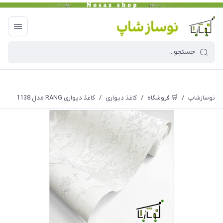
نوسازشاپ
/
🛒 فروشگاه
/
کاغذ دیواری
/
کاغذ دیواری RANG مدل 1138