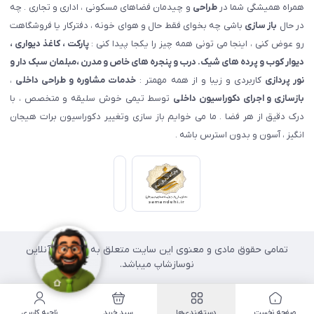
همراه همیشگی شما در
طراحی
و چیدمان فضاهای مسکونی ، اداری و تجاری . چه
در حال
باز سازی
باشی چه بخوای فقط حال و هوای خونه ، دفترکار یا فروشگاهت
رو عوض کنی ، اینجا می تونی همه چیز را یکجا پیدا کنی :
پارکت ، کاغذ دیواری ،
دیوار کوب و پرده های شیک. درب و پنجره های خاص و مدرن ،مبلمان سبک دار و
نور پردازی
کاربردی و زیبا و از همه مهمتر :
خدمات مشاوره و طراحی داخلی
،
بازسازی و اجرای دکوراسیون داخلی
توسط تیمی خوش سلیقه و متخصص ، با
درک دقیق از هر فضا . ما می خوایم باز سازی وتغییر دکوراسیون برات هیجان
انگیز ، آسون و بدون استرس باشه .
تمامی حقوق مادی و معنوی این سایت متعلق به فروشگاه آنلاین
نوسازشاپ میباشد.
صفحه نخست
دسته‌بندی‌ها
سبد خرید
ناحیه کاربری