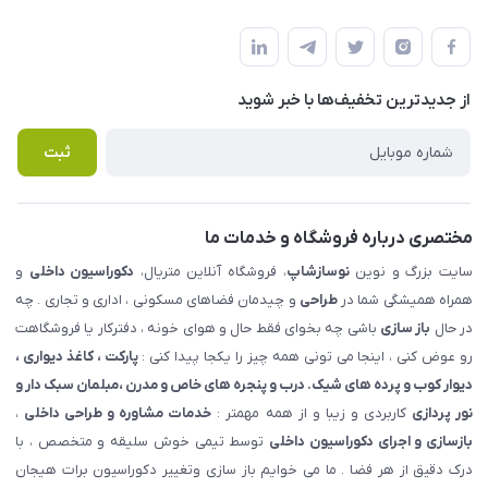
شهرک ناز - بلوار یکم غربی(بلوار نوساز شاپ ) روبروی بازار روز جنب
مجله فروشگاه
قوانین و مقررات
املاک مدنی - نوساز شاپ
لیست محصولات
حریم خصوصی
درباره ما
از جدید‌ترین تخفیف‌ها با‌ خبر شوید
راهنما
تماس با ما
پرسش های متداول
ثبت
مختصری درباره فروشگاه و خدمات ما
سایت بزرگ و نوین
نوسازشاپ
، فروشگاه آنلاین متریال،
دکوراسیون داخلی
و
همراه همیشگی شما در
طراحی
و چیدمان فضاهای مسکونی ، اداری و تجاری . چه
در حال
باز سازی
باشی چه بخوای فقط حال و هوای خونه ، دفترکار یا فروشگاهت
رو عوض کنی ، اینجا می تونی همه چیز را یکجا پیدا کنی :
پارکت ، کاغذ دیواری ،
دیوار کوب و پرده های شیک. درب و پنجره های خاص و مدرن ،مبلمان سبک دار و
نور پردازی
کاربردی و زیبا و از همه مهمتر :
خدمات مشاوره و طراحی داخلی
،
بازسازی و اجرای دکوراسیون داخلی
توسط تیمی خوش سلیقه و متخصص ، با
درک دقیق از هر فضا . ما می خوایم باز سازی وتغییر دکوراسیون برات هیجان