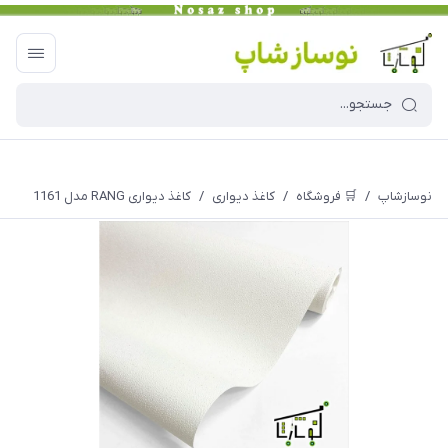
نوسازشاپ
/
🛒 فروشگاه
/
کاغذ دیواری
/
کاغذ دیواری RANG مدل 1161