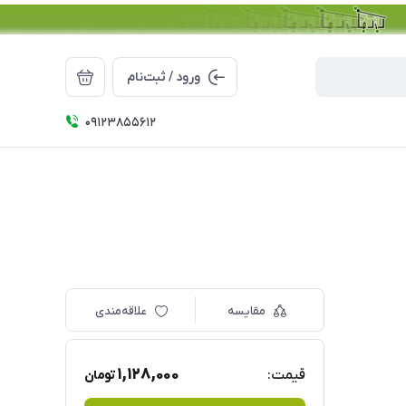
ورود / ثبت‌نام
09123855612
مقایسه
علاقه‌مندی
1,128,000
قیمت:
تومان