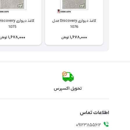
کاغذ دیواری Discovery مدل
1075
1076
1,678,000
1,678,000
تومان
تومان
تحویل اکسپرس
اطلاعات تماس
09123855612