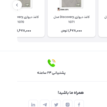
Discov مدل
کاغذ دیواری Discovery مدل
کاغذ دیواری Discovery مدل
1070
1071
1,678,000
1,678,000
تومان
تومان
پشتیبانی ۲۴ ساعته
همراه ما باشید!