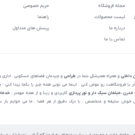
مجله فروشگاه
حریم خصوصی
لیست محصولات
راهنما
درباره ما
پرسش های متداول
تماس با ما
 داخلی
و همراه همیشگی شما در
طراحی
و چیدمان فضاهای مسکونی ، اداری و 
 یا فروشگاهت رو عوض کنی ، اینجا می تونی همه چیز را یکجا پیدا کنی :
پ
مدرن ،مبلمان سبک دار و نور پردازی
کاربردی و زیبا و از همه مهمتر :
خدمات
خوش سلیقه و متخصص ، با درک دقیق از هر فضا . ما می خوایم باز سا
می حقوق مادی و معنوی این سایت متعلق به فروشگاه آنلاین نوسازشاپ میباش