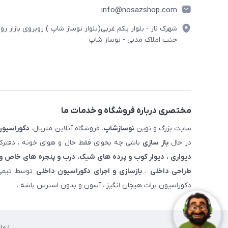
info@nosazshop.com
شهرک ناز - بلوار یکم غربی(بلوار نوساز شاپ ) روبروی بازار روز
جنب املاک مدنی - نوساز شاپ
مختصری درباره فروشگاه و خدمات ما
سایت بزرگ و نوین
نوسازشاپ
، فروشگاه آنلاین متریال،
دکوراسیون
در حال
باز سازی
باشی چه بخوای فقط حال و هوای خونه ، دفترکار
دیواری ، دیوار کوب و پرده های شیک. درب و پنجره های خاص و 
طراحی داخلی
،
بازسازی و اجرای دکوراسیون داخلی
توسط تیمی 
دکوراسیون برات هیجان انگیز ، آسون و بدون استرس باشه .
تما