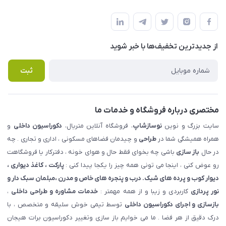
شهرک ناز - بلوار یکم غربی(بلوار نوساز شاپ ) روبروی بازار روز جنب
مجله فروشگاه
قوانین و مقررات
املاک مدنی - نوساز شاپ
لیست محصولات
حریم خصوصی
درباره ما
از جدید‌ترین تخفیف‌ها با‌ خبر شوید
راهنما
تماس با ما
پرسش های متداول
ثبت
مختصری درباره فروشگاه و خدمات ما
سایت بزرگ و نوین
نوسازشاپ
، فروشگاه آنلاین متریال،
دکوراسیون داخلی
و
همراه همیشگی شما در
طراحی
و چیدمان فضاهای مسکونی ، اداری و تجاری . چه
در حال
باز سازی
باشی چه بخوای فقط حال و هوای خونه ، دفترکار یا فروشگاهت
رو عوض کنی ، اینجا می تونی همه چیز را یکجا پیدا کنی :
پارکت ، کاغذ دیواری ،
دیوار کوب و پرده های شیک. درب و پنجره های خاص و مدرن ،مبلمان سبک دار و
نور پردازی
کاربردی و زیبا و از همه مهمتر :
خدمات مشاوره و طراحی داخلی
،
بازسازی و اجرای دکوراسیون داخلی
توسط تیمی خوش سلیقه و متخصص ، با
درک دقیق از هر فضا . ما می خوایم باز سازی وتغییر دکوراسیون برات هیجان