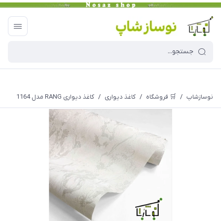
نوسازشاپ
/
🛒 فروشگاه
/
کاغذ دیواری
/
کاغذ دیواری RANG مدل 1164