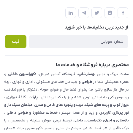
شهرک ناز - بلوار یکم غربی(بلوار نوساز شاپ ) روبروی بازار روز جنب
مجله فروشگاه
قوانین و مقررات
املاک مدنی - نوساز شاپ
لیست محصولات
حریم خصوصی
درباره ما
از جدید‌ترین تخفیف‌ها با‌ خبر شوید
راهنما
تماس با ما
پرسش های متداول
ثبت
مختصری درباره فروشگاه و خدمات ما
سایت بزرگ و نوین
نوسازشاپ
، فروشگاه آنلاین متریال،
دکوراسیون داخلی
و
همراه همیشگی شما در
طراحی
و چیدمان فضاهای مسکونی ، اداری و تجاری . چه
در حال
باز سازی
باشی چه بخوای فقط حال و هوای خونه ، دفترکار یا فروشگاهت
رو عوض کنی ، اینجا می تونی همه چیز را یکجا پیدا کنی :
پارکت ، کاغذ دیواری ،
دیوار کوب و پرده های شیک. درب و پنجره های خاص و مدرن ،مبلمان سبک دار و
نور پردازی
کاربردی و زیبا و از همه مهمتر :
خدمات مشاوره و طراحی داخلی
،
بازسازی و اجرای دکوراسیون داخلی
توسط تیمی خوش سلیقه و متخصص ، با
درک دقیق از هر فضا . ما می خوایم باز سازی وتغییر دکوراسیون برات هیجان