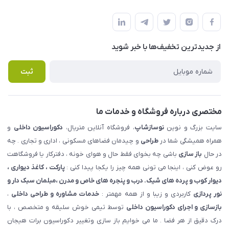
شهرک ناز - بلوار یکم غربی(بلوار نوساز شاپ ) روبروی بازار روز جنب
مجله فروشگاه
قوانین و مقررات
املاک مدنی - نوساز شاپ
لیست محصولات
حریم خصوصی
درباره ما
از جدید‌ترین تخفیف‌ها با‌ خبر شوید
راهنما
تماس با ما
پرسش های متداول
ثبت
مختصری درباره فروشگاه و خدمات ما
سایت بزرگ و نوین
نوسازشاپ
، فروشگاه آنلاین متریال،
دکوراسیون داخلی
و
همراه همیشگی شما در
طراحی
و چیدمان فضاهای مسکونی ، اداری و تجاری . چه
در حال
باز سازی
باشی چه بخوای فقط حال و هوای خونه ، دفترکار یا فروشگاهت
رو عوض کنی ، اینجا می تونی همه چیز را یکجا پیدا کنی :
پارکت ، کاغذ دیواری ،
دیوار کوب و پرده های شیک. درب و پنجره های خاص و مدرن ،مبلمان سبک دار و
نور پردازی
کاربردی و زیبا و از همه مهمتر :
خدمات مشاوره و طراحی داخلی
،
بازسازی و اجرای دکوراسیون داخلی
توسط تیمی خوش سلیقه و متخصص ، با
درک دقیق از هر فضا . ما می خوایم باز سازی وتغییر دکوراسیون برات هیجان