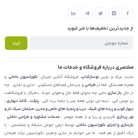
شهرک ناز - بلوار یکم غربی(بلوار نوساز شاپ ) روبروی بازار روز جنب
مجله فروشگاه
قوانین و مقررات
املاک مدنی - نوساز شاپ
لیست محصولات
حریم خصوصی
درباره ما
از جدید‌ترین تخفیف‌ها با‌ خبر شوید
راهنما
تماس با ما
پرسش های متداول
ثبت
مختصری درباره فروشگاه و خدمات ما
سایت بزرگ و نوین
نوسازشاپ
، فروشگاه آنلاین متریال،
دکوراسیون داخلی
و
همراه همیشگی شما در
طراحی
و چیدمان فضاهای مسکونی ، اداری و تجاری . چه
در حال
باز سازی
باشی چه بخوای فقط حال و هوای خونه ، دفترکار یا فروشگاهت
رو عوض کنی ، اینجا می تونی همه چیز را یکجا پیدا کنی :
پارکت ، کاغذ دیواری ،
دیوار کوب و پرده های شیک. درب و پنجره های خاص و مدرن ،مبلمان سبک دار و
نور پردازی
کاربردی و زیبا و از همه مهمتر :
خدمات مشاوره و طراحی داخلی
،
بازسازی و اجرای دکوراسیون داخلی
توسط تیمی خوش سلیقه و متخصص ، با
درک دقیق از هر فضا . ما می خوایم باز سازی وتغییر دکوراسیون برات هیجان