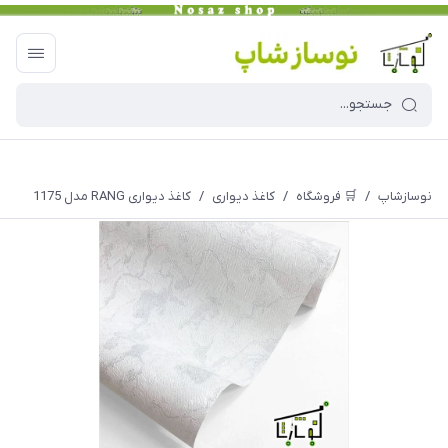
نوسازشاپ
/
🛒 فروشگاه
/
کاغذ دیواری
/
کاغذ دیواری RANG مدل 1175