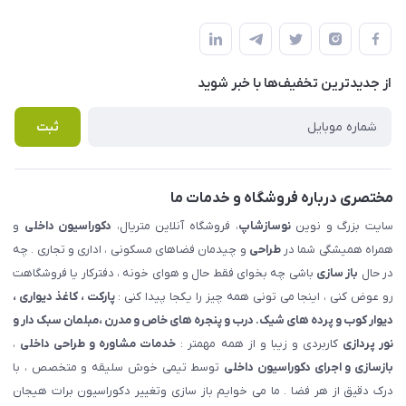
شهرک ناز - بلوار یکم غربی(بلوار نوساز شاپ ) روبروی بازار روز جنب
مجله فروشگاه
قوانین و مقررات
املاک مدنی - نوساز شاپ
لیست محصولات
حریم خصوصی
درباره ما
از جدید‌ترین تخفیف‌ها با‌ خبر شوید
راهنما
تماس با ما
پرسش های متداول
ثبت
مختصری درباره فروشگاه و خدمات ما
سایت بزرگ و نوین
نوسازشاپ
، فروشگاه آنلاین متریال،
دکوراسیون داخلی
و
همراه همیشگی شما در
طراحی
و چیدمان فضاهای مسکونی ، اداری و تجاری . چه
در حال
باز سازی
باشی چه بخوای فقط حال و هوای خونه ، دفترکار یا فروشگاهت
رو عوض کنی ، اینجا می تونی همه چیز را یکجا پیدا کنی :
پارکت ، کاغذ دیواری ،
دیوار کوب و پرده های شیک. درب و پنجره های خاص و مدرن ،مبلمان سبک دار و
نور پردازی
کاربردی و زیبا و از همه مهمتر :
خدمات مشاوره و طراحی داخلی
،
بازسازی و اجرای دکوراسیون داخلی
توسط تیمی خوش سلیقه و متخصص ، با
درک دقیق از هر فضا . ما می خوایم باز سازی وتغییر دکوراسیون برات هیجان