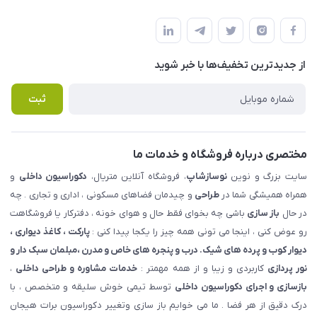
شهرک ناز - بلوار یکم غربی(بلوار نوساز شاپ ) روبروی بازار روز جنب
مجله فروشگاه
قوانین و مقررات
املاک مدنی - نوساز شاپ
لیست محصولات
حریم خصوصی
درباره ما
از جدید‌ترین تخفیف‌ها با‌ خبر شوید
راهنما
تماس با ما
پرسش های متداول
ثبت
مختصری درباره فروشگاه و خدمات ما
سایت بزرگ و نوین
نوسازشاپ
، فروشگاه آنلاین متریال،
دکوراسیون داخلی
و
همراه همیشگی شما در
طراحی
و چیدمان فضاهای مسکونی ، اداری و تجاری . چه
در حال
باز سازی
باشی چه بخوای فقط حال و هوای خونه ، دفترکار یا فروشگاهت
رو عوض کنی ، اینجا می تونی همه چیز را یکجا پیدا کنی :
پارکت ، کاغذ دیواری ،
دیوار کوب و پرده های شیک. درب و پنجره های خاص و مدرن ،مبلمان سبک دار و
نور پردازی
کاربردی و زیبا و از همه مهمتر :
خدمات مشاوره و طراحی داخلی
،
بازسازی و اجرای دکوراسیون داخلی
توسط تیمی خوش سلیقه و متخصص ، با
درک دقیق از هر فضا . ما می خوایم باز سازی وتغییر دکوراسیون برات هیجان