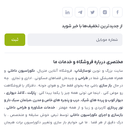
شهرک ناز - بلوار یکم غربی(بلوار نوساز شاپ ) روبروی بازار روز جنب
مجله فروشگاه
قوانین و مقررات
املاک مدنی - نوساز شاپ
لیست محصولات
حریم خصوصی
درباره ما
از جدید‌ترین تخفیف‌ها با‌ خبر شوید
راهنما
تماس با ما
پرسش های متداول
ثبت
مختصری درباره فروشگاه و خدمات ما
سایت بزرگ و نوین
نوسازشاپ
، فروشگاه آنلاین متریال،
دکوراسیون داخلی
و
همراه همیشگی شما در
طراحی
و چیدمان فضاهای مسکونی ، اداری و تجاری . چه
در حال
باز سازی
باشی چه بخوای فقط حال و هوای خونه ، دفترکار یا فروشگاهت
رو عوض کنی ، اینجا می تونی همه چیز را یکجا پیدا کنی :
پارکت ، کاغذ دیواری ،
دیوار کوب و پرده های شیک. درب و پنجره های خاص و مدرن ،مبلمان سبک دار و
نور پردازی
کاربردی و زیبا و از همه مهمتر :
خدمات مشاوره و طراحی داخلی
،
بازسازی و اجرای دکوراسیون داخلی
توسط تیمی خوش سلیقه و متخصص ، با
درک دقیق از هر فضا . ما می خوایم باز سازی وتغییر دکوراسیون برات هیجان