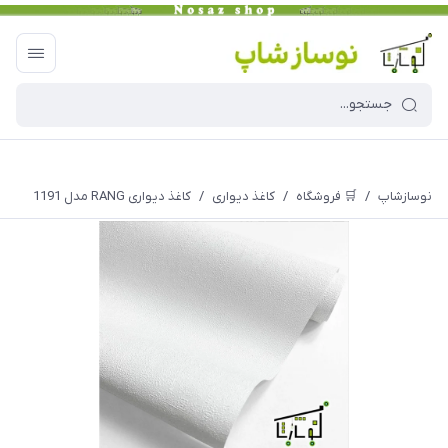
نوسازشاپ
/
🛒 فروشگاه
/
کاغذ دیواری
/
کاغذ دیواری RANG مدل 1191