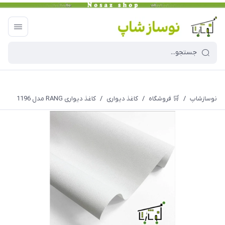
نوسازشاپ
/
🛒 فروشگاه
/
کاغذ دیواری
/
کاغذ دیواری RANG مدل 1196