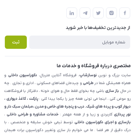
شهرک ناز - بلوار یکم غربی(بلوار نوساز شاپ ) روبروی بازار روز جنب
مجله فروشگاه
قوانین و مقررات
املاک مدنی - نوساز شاپ
لیست محصولات
حریم خصوصی
درباره ما
از جدید‌ترین تخفیف‌ها با‌ خبر شوید
راهنما
تماس با ما
پرسش های متداول
ثبت
مختصری درباره فروشگاه و خدمات ما
سایت بزرگ و نوین
نوسازشاپ
، فروشگاه آنلاین متریال،
دکوراسیون داخلی
و
همراه همیشگی شما در
طراحی
و چیدمان فضاهای مسکونی ، اداری و تجاری . چه
در حال
باز سازی
باشی چه بخوای فقط حال و هوای خونه ، دفترکار یا فروشگاهت
رو عوض کنی ، اینجا می تونی همه چیز را یکجا پیدا کنی :
پارکت ، کاغذ دیواری ،
دیوار کوب و پرده های شیک. درب و پنجره های خاص و مدرن ،مبلمان سبک دار و
نور پردازی
کاربردی و زیبا و از همه مهمتر :
خدمات مشاوره و طراحی داخلی
،
بازسازی و اجرای دکوراسیون داخلی
توسط تیمی خوش سلیقه و متخصص ، با
درک دقیق از هر فضا . ما می خوایم باز سازی وتغییر دکوراسیون برات هیجان