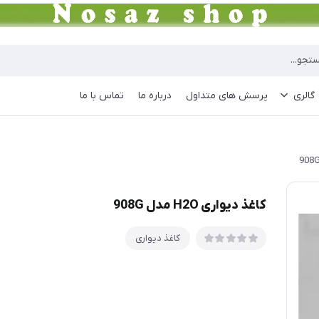
گالری
پرسش های متداول
درباره ما
تماس با ما
کاغذ دیواری H2O مدل 908G
کاغذ دیواری