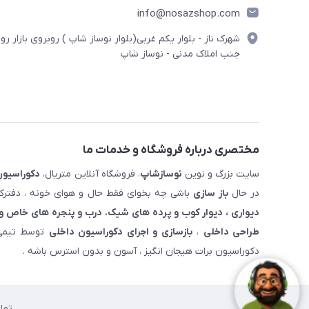
info@nosazshop.com
شهرک ناز - بلوار یکم غربی(بلوار نوساز شاپ ) روبروی بازار روز
جنب املاک مدنی - نوساز شاپ
مختصری درباره فروشگاه و خدمات ما
سایت بزرگ و نوین
نوسازشاپ
، فروشگاه آنلاین متریال،
دکوراسیون
در حال
باز سازی
باشی چه بخوای فقط حال و هوای خونه ، دفترکار
دیواری ، دیوار کوب و پرده های شیک. درب و پنجره های خاص و 
طراحی داخلی
،
بازسازی و اجرای دکوراسیون داخلی
توسط تیمی 
دکوراسیون برات هیجان انگیز ، آسون و بدون استرس باشه .
تما