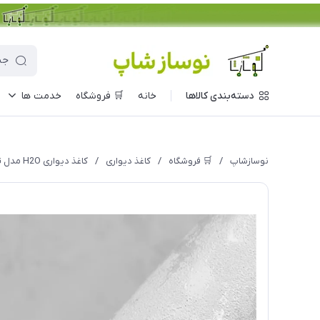
دسته‌بندی کالاها
خانه
🛒 فروشگاه
خدمت ها
نوسازشاپ
/
🛒 فروشگاه
/
کاغذ دیواری
/
کاغذ دیواری H2O مدل 908G