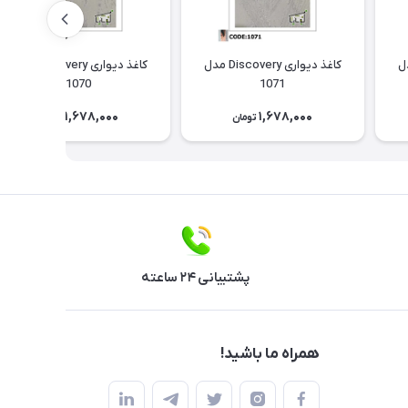
Discov مدل
کاغذ دیواری Discovery مدل
کاغذ دیواری Discovery مدل
1070
1071
1,678,000
1,678,000
تومان
تومان
پشتیبانی ۲۴ ساعته
همراه ما باشید!