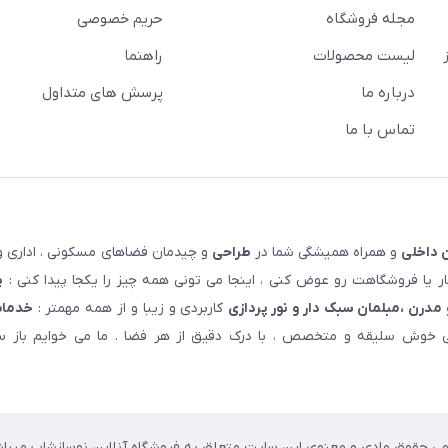
مجله فروشگاه
حریم خصوصی
لیست محصولات
راهنما
درباره ما
پرسش های متداول
تماس با ما
 داخلی
و همراه همیشگی شما در
طراحی
و چیدمان فضاهای مسکونی ، اداری و 
 یا فروشگاهت رو عوض کنی ، اینجا می تونی همه چیز را یکجا پیدا کنی :
پ
مدرن ،مبلمان سبک دار و نور پردازی
کاربردی و زیبا و از همه مهمتر :
خدمات
خوش سلیقه و متخصص ، با درک دقیق از هر فضا . ما می خوایم باز سا
می حقوق مادی و معنوی این سایت متعلق به فروشگاه آنلاین نوسازشاپ میباش