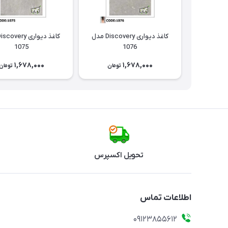
کاغذ دیواری Discovery مدل
1075
1076
1,678,000
1,678,000
تومان
تومان
تحویل اکسپرس
اطلاعات تماس
09123855612