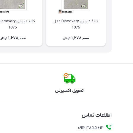
کاغذ دیواری Discovery مدل
1075
1076
1,678,000
1,678,000
تومان
تومان
تحویل اکسپرس
اطلاعات تماس
09123855612