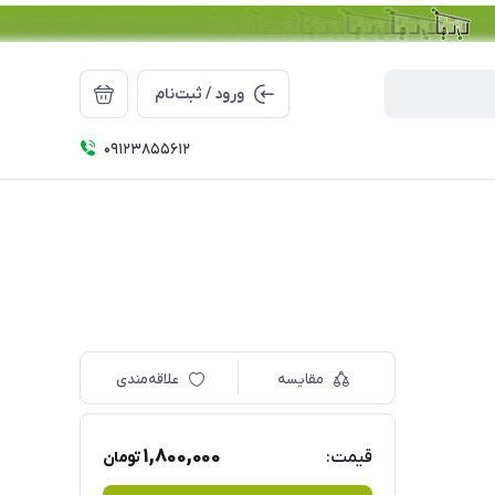
ورود / ثبت‌نام
09123855612
مقایسه
علاقه‌مندی
1,800,000
قیمت:
تومان