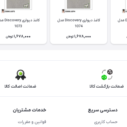
کاغذ دیواری Discovery مدل
کاغذ دیواری Discovery مدل
کاغذ دیواری ery
1073
1074
1,678,000
1,678,000
تومان
تومان
ضمانت بازگشت کالا
ضمانت اصالت کالا
دسترسی سریع
خدمات مشتریان
حساب کاربری
قوانین و مقررات