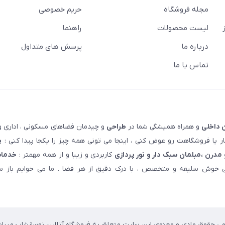
مجله فروشگاه
حریم خصوصی
لیست محصولات
راهنما
درباره ما
پرسش های متداول
تماس با ما
 داخلی
و همراه همیشگی شما در
طراحی
و چیدمان فضاهای مسکونی ، اداری و 
 یا فروشگاهت رو عوض کنی ، اینجا می تونی همه چیز را یکجا پیدا کنی :
پ
مدرن ،مبلمان سبک دار و نور پردازی
کاربردی و زیبا و از همه مهمتر :
خدمات
خوش سلیقه و متخصص ، با درک دقیق از هر فضا . ما می خوایم باز سا
می حقوق مادی و معنوی این سایت متعلق به فروشگاه آنلاین نوسازشاپ میباش