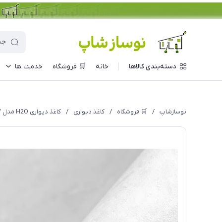
دسته‌بندی کالاها
خانه
🛒 فروشگاه
خدمت ها
نوسازشاپ
/
🛒 فروشگاه
/
کاغذ دیواری
/
کاغذ دیواری H2O مدل 914W