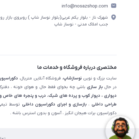
info@nosazshop.com
شهرک ناز - بلوار یکم غربی(بلوار نوساز شاپ ) روبروی بازار روز
جنب املاک مدنی - نوساز شاپ
مختصری درباره فروشگاه و خدمات ما
سایت بزرگ و نوین
نوسازشاپ
، فروشگاه آنلاین متریال،
دکوراسیون
در حال
باز سازی
باشی چه بخوای فقط حال و هوای خونه ، دفترکار
دیواری ، دیوار کوب و پرده های شیک. درب و پنجره های خاص و 
طراحی داخلی
،
بازسازی و اجرای دکوراسیون داخلی
توسط تیمی 
دکوراسیون برات هیجان انگیز ، آسون و بدون استرس باشه .
تما