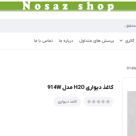
گالری
پرسش های متداول
درباره ما
تماس با ما
کاغذ دیواری H2O مدل 914W
کاغذ دیواری