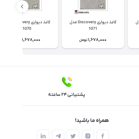
Discov مدل
کاغذ دیواری Discovery مدل
کاغذ دیواری Discovery مدل
1070
1071
1,678,000
1,678,000
تومان
تومان
پشتیبانی ۲۴ ساعته
همراه ما باشید!