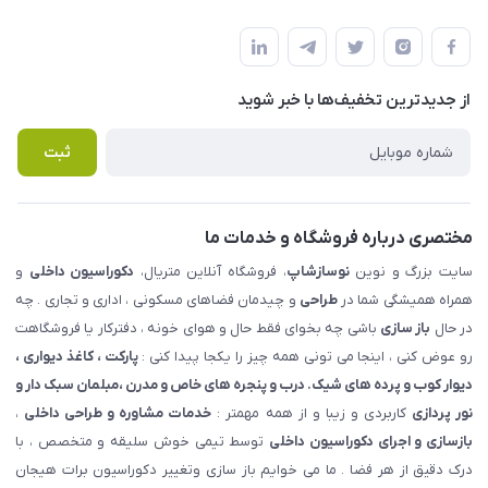
شهرک ناز - بلوار یکم غربی(بلوار نوساز شاپ ) روبروی بازار روز جنب
مجله فروشگاه
قوانین و مقررات
املاک مدنی - نوساز شاپ
لیست محصولات
حریم خصوصی
درباره ما
از جدید‌ترین تخفیف‌ها با‌ خبر شوید
راهنما
تماس با ما
پرسش های متداول
ثبت
مختصری درباره فروشگاه و خدمات ما
سایت بزرگ و نوین
نوسازشاپ
، فروشگاه آنلاین متریال،
دکوراسیون داخلی
و
همراه همیشگی شما در
طراحی
و چیدمان فضاهای مسکونی ، اداری و تجاری . چه
در حال
باز سازی
باشی چه بخوای فقط حال و هوای خونه ، دفترکار یا فروشگاهت
رو عوض کنی ، اینجا می تونی همه چیز را یکجا پیدا کنی :
پارکت ، کاغذ دیواری ،
دیوار کوب و پرده های شیک. درب و پنجره های خاص و مدرن ،مبلمان سبک دار و
نور پردازی
کاربردی و زیبا و از همه مهمتر :
خدمات مشاوره و طراحی داخلی
،
بازسازی و اجرای دکوراسیون داخلی
توسط تیمی خوش سلیقه و متخصص ، با
درک دقیق از هر فضا . ما می خوایم باز سازی وتغییر دکوراسیون برات هیجان