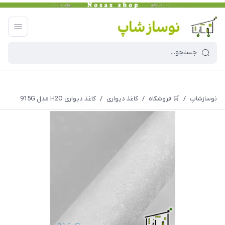
نوسازشاپ
/
🛒 فروشگاه
/
کاغذ دیواری
/
کاغذ دیواری H2O مدل 915G