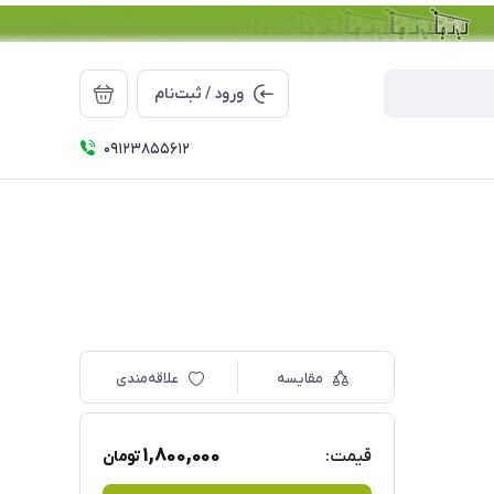
ورود / ثبت‌نام
09123855612
مقایسه
علاقه‌مندی
1,800,000
قیمت:
تومان