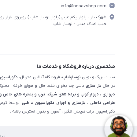
info@nosazshop.com
شهرک ناز - بلوار یکم غربی(بلوار نوساز شاپ ) روبروی بازار روز
جنب املاک مدنی - نوساز شاپ
مختصری درباره فروشگاه و خدمات ما
سایت بزرگ و نوین
نوسازشاپ
، فروشگاه آنلاین متریال،
دکوراسیون
در حال
باز سازی
باشی چه بخوای فقط حال و هوای خونه ، دفترکار
دیواری ، دیوار کوب و پرده های شیک. درب و پنجره های خاص و 
طراحی داخلی
،
بازسازی و اجرای دکوراسیون داخلی
توسط تیمی 
دکوراسیون برات هیجان انگیز ، آسون و بدون استرس باشه .
تما