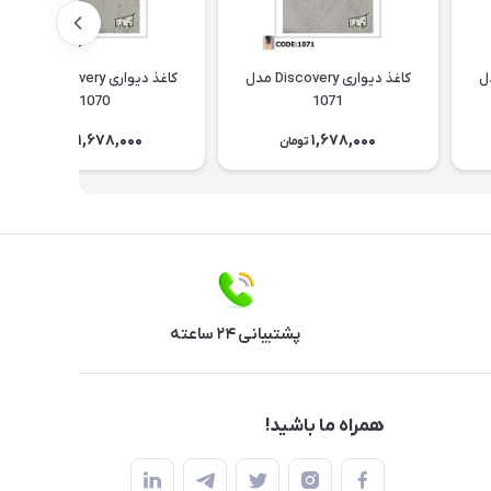
Discov مدل
کاغذ دیواری Discovery مدل
کاغذ دیواری Discovery مدل
1070
1071
1,678,000
1,678,000
تومان
تومان
پشتیبانی ۲۴ ساعته
همراه ما باشید!