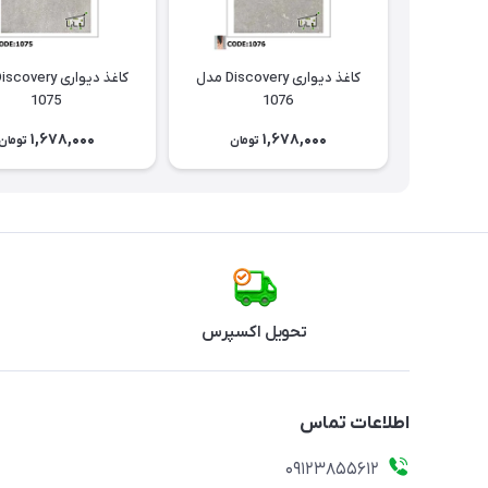
کاغذ دیواری Discovery مدل
1075
1076
1,678,000
1,678,000
تومان
تومان
تحویل اکسپرس
اطلاعات تماس
09123855612