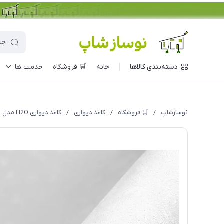
دسته‌بندی کالاها
خانه
🛒 فروشگاه
خدمت ها
نوسازشاپ
/
🛒 فروشگاه
/
کاغذ دیواری
/
کاغذ دیواری H2O مدل 915W