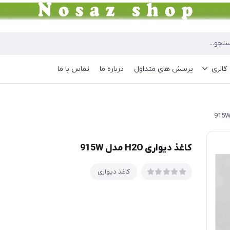
گالری
پرسش های متداول
درباره ما
تماس با ما
کاغذ دیواری H2O مدل 915W
کاغذ دیواری