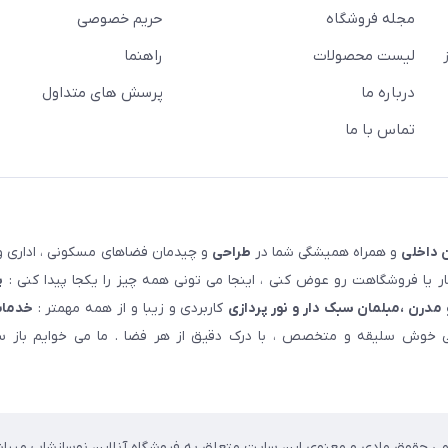
مجله فروشگاه
حریم خصوصی
لیست محصولات
راهنما
درباره ما
پرسش های متداول
تماس با ما
 داخلی
و همراه همیشگی شما در
طراحی
و چیدمان فضاهای مسکونی ، اداری و 
 یا فروشگاهت رو عوض کنی ، اینجا می تونی همه چیز را یکجا پیدا کنی :
پ
مدرن ،مبلمان سبک دار و نور پردازی
کاربردی و زیبا و از همه مهمتر :
خدمات
خوش سلیقه و متخصص ، با درک دقیق از هر فضا . ما می خوایم باز سا
می حقوق مادی و معنوی این سایت متعلق به فروشگاه آنلاین نوسازشاپ میباش