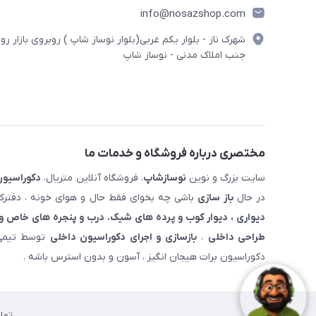
info@nosazshop.com
شهرک ناز - بلوار یکم غربی(بلوار نوساز شاپ ) روبروی بازار روز
جنب املاک مدنی - نوساز شاپ
مختصری درباره فروشگاه و خدمات ما
سایت بزرگ و نوین
نوسازشاپ
، فروشگاه آنلاین متریال،
دکوراسیون
در حال
باز سازی
باشی چه بخوای فقط حال و هوای خونه ، دفترکار
دیواری ، دیوار کوب و پرده های شیک. درب و پنجره های خاص و 
طراحی داخلی
،
بازسازی و اجرای دکوراسیون داخلی
توسط تیمی 
دکوراسیون برات هیجان انگیز ، آسون و بدون استرس باشه .
تما