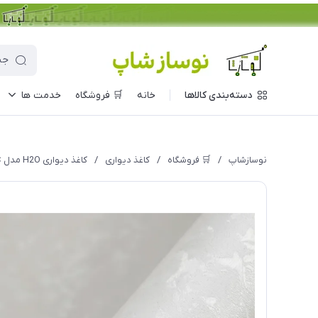
دسته‌بندی کالاها
خانه
🛒 فروشگاه
خدمت ها
نوسازشاپ
/
🛒 فروشگاه
/
کاغذ دیواری
/
کاغذ دیواری H2O مدل 916C