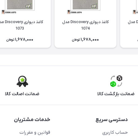
کاغذ دیواری Discovery مدل
کاغذ دیواری Discovery مدل
کاغذ دیواری ery
1073
1074
1,678,000
1,678,000
تومان
تومان
ضمانت بازگشت کالا
ضمانت اصالت کالا
دسترسی سریع
خدمات مشتریان
حساب کاربری
قوانین و مقررات