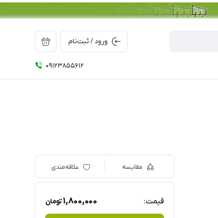
ورود / ثبت‌نام
09123855612
مقایسه
علاقه‌مندی
1,800,000
قیمت:
تومان