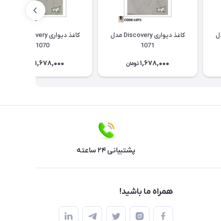
Discov مدل
کاغذ دیواری Discovery مدل
کاغذ دیواری Discovery مدل
1070
1071
1,678,000
1,678,000
تومان
تومان
پشتیبانی ۲۴ ساعته
همراه ما باشید!