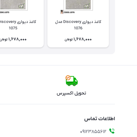
کاغذ دیواری Discovery مدل
1075
1076
1,678,000
1,678,000
تومان
تومان
تحویل اکسپرس
اطلاعات تماس
09123855612