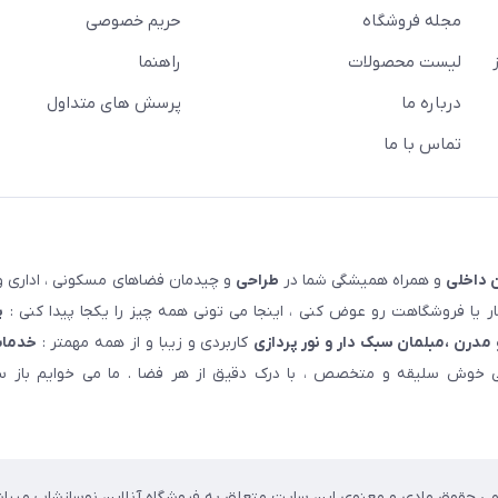
مجله فروشگاه
حریم خصوصی
لیست محصولات
راهنما
درباره ما
پرسش های متداول
تماس با ما
 داخلی
و همراه همیشگی شما در
طراحی
و چیدمان فضاهای مسکونی ، اداری و 
 یا فروشگاهت رو عوض کنی ، اینجا می تونی همه چیز را یکجا پیدا کنی :
پ
مدرن ،مبلمان سبک دار و نور پردازی
کاربردی و زیبا و از همه مهمتر :
خدمات
خوش سلیقه و متخصص ، با درک دقیق از هر فضا . ما می خوایم باز سا
می حقوق مادی و معنوی این سایت متعلق به فروشگاه آنلاین نوسازشاپ میباش