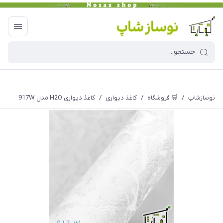
نوسازشاپ
/
🛒 فروشگاه
/
کاغذ دیواری
/
کاغذ دیواری H2O مدل 917W