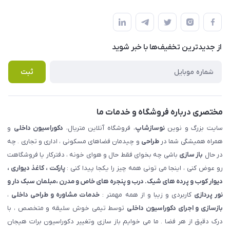
شهرک ناز - بلوار یکم غربی(بلوار نوساز شاپ ) روبروی بازار روز جنب
مجله فروشگاه
قوانین و مقررات
املاک مدنی - نوساز شاپ
لیست محصولات
حریم خصوصی
درباره ما
از جدید‌ترین تخفیف‌ها با‌ خبر شوید
راهنما
تماس با ما
پرسش های متداول
ثبت
مختصری درباره فروشگاه و خدمات ما
سایت بزرگ و نوین
نوسازشاپ
، فروشگاه آنلاین متریال،
دکوراسیون داخلی
و
همراه همیشگی شما در
طراحی
و چیدمان فضاهای مسکونی ، اداری و تجاری . چه
در حال
باز سازی
باشی چه بخوای فقط حال و هوای خونه ، دفترکار یا فروشگاهت
رو عوض کنی ، اینجا می تونی همه چیز را یکجا پیدا کنی :
پارکت ، کاغذ دیواری ،
دیوار کوب و پرده های شیک. درب و پنجره های خاص و مدرن ،مبلمان سبک دار و
نور پردازی
کاربردی و زیبا و از همه مهمتر :
خدمات مشاوره و طراحی داخلی
،
بازسازی و اجرای دکوراسیون داخلی
توسط تیمی خوش سلیقه و متخصص ، با
درک دقیق از هر فضا . ما می خوایم باز سازی وتغییر دکوراسیون برات هیجان