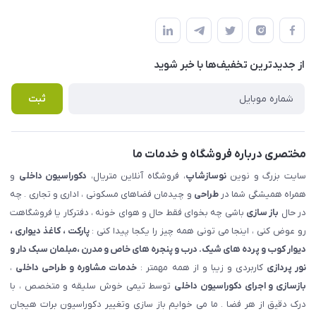
شهرک ناز - بلوار یکم غربی(بلوار نوساز شاپ ) روبروی بازار روز جنب
مجله فروشگاه
قوانین و مقررات
املاک مدنی - نوساز شاپ
لیست محصولات
حریم خصوصی
درباره ما
از جدید‌ترین تخفیف‌ها با‌ خبر شوید
راهنما
تماس با ما
پرسش های متداول
ثبت
مختصری درباره فروشگاه و خدمات ما
سایت بزرگ و نوین
نوسازشاپ
، فروشگاه آنلاین متریال،
دکوراسیون داخلی
و
همراه همیشگی شما در
طراحی
و چیدمان فضاهای مسکونی ، اداری و تجاری . چه
در حال
باز سازی
باشی چه بخوای فقط حال و هوای خونه ، دفترکار یا فروشگاهت
رو عوض کنی ، اینجا می تونی همه چیز را یکجا پیدا کنی :
پارکت ، کاغذ دیواری ،
دیوار کوب و پرده های شیک. درب و پنجره های خاص و مدرن ،مبلمان سبک دار و
نور پردازی
کاربردی و زیبا و از همه مهمتر :
خدمات مشاوره و طراحی داخلی
،
بازسازی و اجرای دکوراسیون داخلی
توسط تیمی خوش سلیقه و متخصص ، با
درک دقیق از هر فضا . ما می خوایم باز سازی وتغییر دکوراسیون برات هیجان