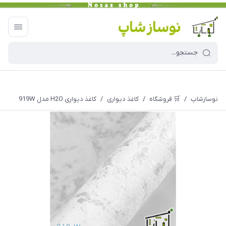
نوسازشاپ
/
🛒 فروشگاه
/
کاغذ دیواری
/
کاغذ دیواری H2O مدل 919W